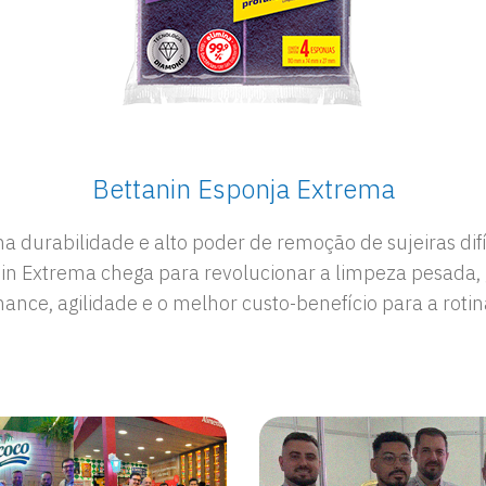
Bettanin Esponja Extrema
Dori Gelatina Beijo
Dori Regaliz Tubo
ormato lúdico, textura macia e aquele sabor inconfun
durabilidade e alto poder de remoção de sujeiras difí
in Extrema chega para revolucionar a limpeza pesada, 
a nova Dori Gelatina Beijo estreia no nosso catálogo 
ance, agilidade e o melhor custo-benefício para a rotina
eita para adoçar a rotina e turbinar as vendas de gulose