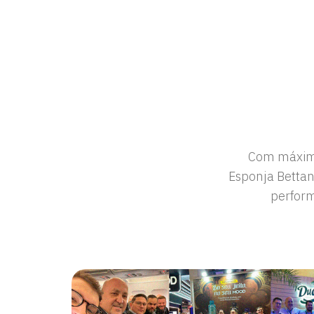
Trazendo um f
Com máxima 
Esponja Bettan
mundo ama, 
perform
perf