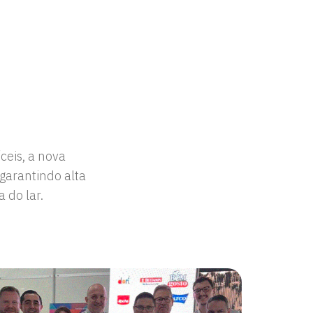
dível que todo
ceis, a nova
garantindo alta
como a opção
 do lar.
imas.