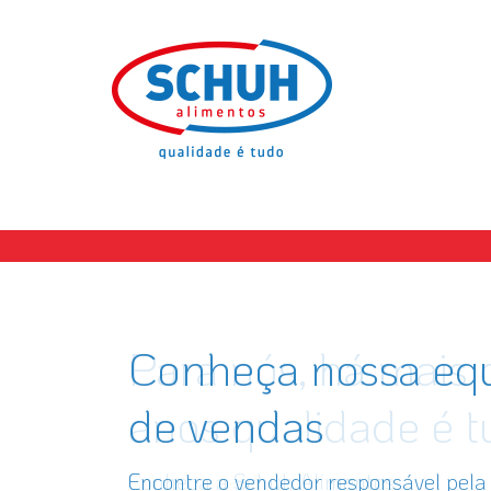
Para nós, há mais 
Conheça nossa eq
anos qualidade é t
de vendas
Conheça a Schuh Alimentos
Encontre o vendedor responsável pela